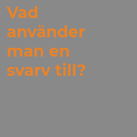
Vad
använder
man en
svarv till?
En svarv används för att skära och bearbeta
runda eller cylindriska ämnen, där den
skapar de önskvärda geometriska formerna
en ritning har som till exempel cylindrar,
koner och plana ytor. Det är en vanlig
maskin inom tillverkningsindustrin och
beroende på hur många axlar den har så
kan den tillverkar komponenter som: