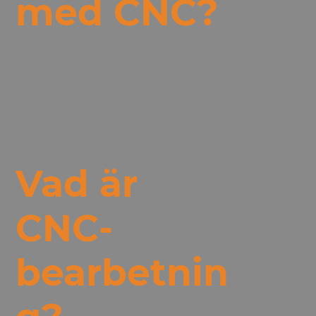
med CNC?
CNC står för Computer Numerical Control
och innebär att en dator räknar ut rörelser
som en maskin ska göra för att skapa
formerna för en komponent via en 3D-fil
som CAD.
Vad är
CNC-
bearbetnin