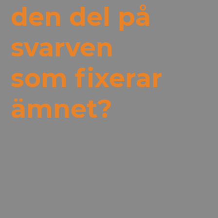
den del på
svarven
som fixerar
ämnet?
Den delen på en svarv som fixerar ämnet
kallas för spänningsanordning eller chuck.
Dess uppgift är att säkert fästa och spänna
grundämnet stabilt under svarvningen,
vilket gör det möjligt att ha så hög precision
som en CNC-svarv har.