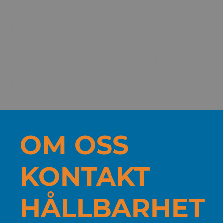
En CNC-svarv är en
skärande
bearbetningsmaskin
som används för att
skapa cylinderformade
komponenter
med
hjälp av ett roterande arbetsstycken som
formas med hjälp av ett skärverktyg.
Maskinen styrs av en dator, som instruerar
maskinen vilka former den ska göra och kan
skapa
detaljer
med hög precision.
OM OSS
KONTAKT
HÅLLBARHET