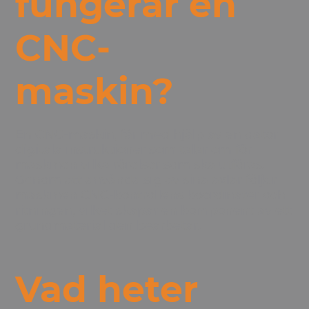
fungerar en
CNC-
maskin?
En CNC-maskin, får med hjälp av en dator
digitala instruktioner som talar om för
maskinen vilka rörelser som ska utföras.
Genom att använda sig av sina axlar följer
maskinen CNC-kontrollens koordinater och
ritningen, vilket skapar en komponent av ett
grundmaterial den bearbetar.
Vad heter