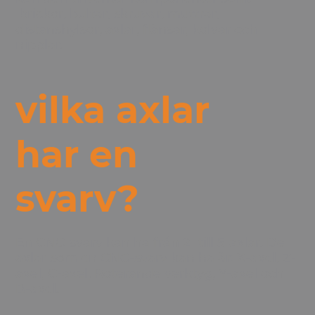
brickor, bultar, skruvar, muttrar,
distanshylsor, axlar, flänsar, kolvar och
nipplar.
vilka axlar
har en
svarv?
En CNC-svarv kan ha från 2- till 5-axlar. De
axlar som en CNC-svarv kan ha är: X-axel, Z-
axel, C-axel, Roterande verktyg, Y-axel och
B-axel.