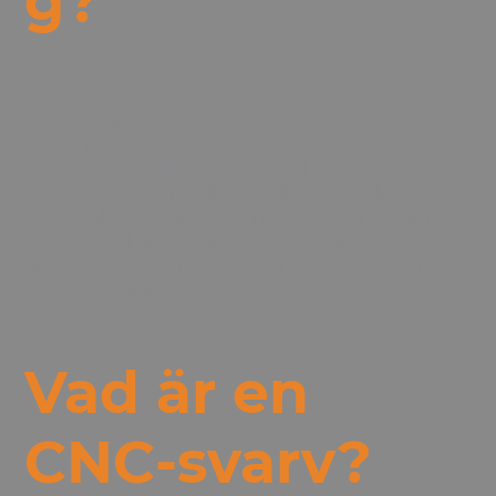
g?
CNC-bearbetning står för Computer
Numerical Control-bearbetning. Det är en
automatiserad typ av skärande bearbetning,
där en dator räknar ut kordinaterna på en
CAD-modell eller 2D-modell och instruerar
en CNC-maskin vilka rörelser den ska göra
för att skapa komponenten. CNC i maskiner
gör att de blir väldigt automatiska och
självgående, samtidigt som de har väldigt
hög precision.
Vad är en
CNC-svarv?