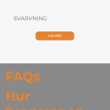
SVARVNING
LÄS MER
FAQs
Hur