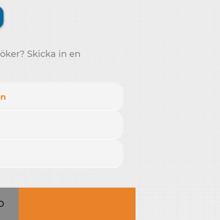
söker? Skicka in en
en
O