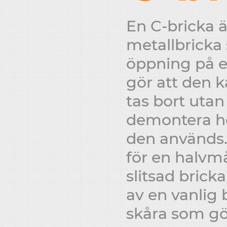
En C-bricka ä
metallbricka
öppning på en
gör att den k
tas bort utan
demontera h
den används.
för en halvmå
slitsad brick
av en vanlig
skåra som gö