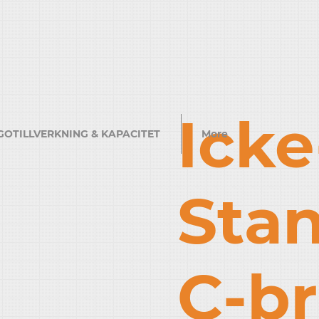
Icke
GOTILLVERKNING & KAPACITET
More
Sta
C-br