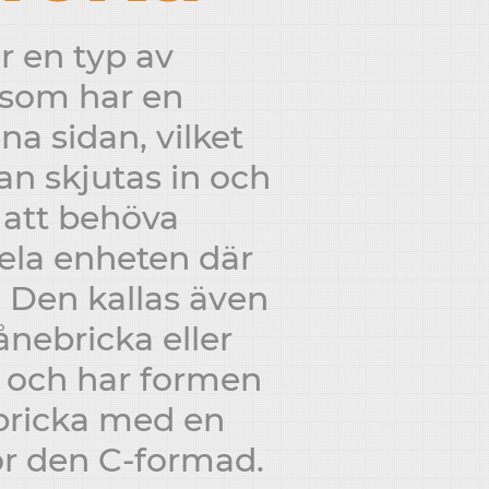
r en typ av
 som har en
a sidan, vilket
an skjutas in och
 att behöva
ela enheten där
 Den kallas även
nebricka eller
a och har formen
 bricka med en
r den C-formad.