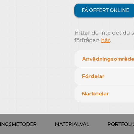
FÅ OFFERT ONLINE
Hittar du inte det du 
förfrågan
här
.
Anvädningsområd
Fördelar
Nackdelar
NINGSMETODER
MATERIALVAL
PORTFOLI