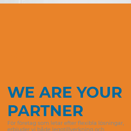
JOB SHOP AN
CONTRACT
MANUFACTURI
G:
WE ARE YOUR
PARTNER
För företag som letar efter flexibla lösningar,
erbjuder vi både legotillverkning och