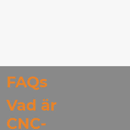
FAQs
Vad är
CNC-