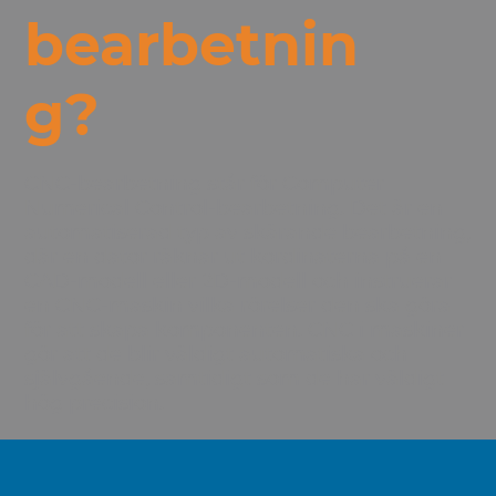
bearbetnin
g?
CNC-bearbetning står för Computer
Numerical Control-bearbetning. Det är en
automatiserad typ av skärande bearbetning,
där en dator räknar ut kordinaterna på en
CAD-modell eller 2D-modell och instruerar
en CNC-maskin vilka rörelser den ska göra
för att skapa komponenten. CNC i maskiner
gör att de blir väldigt automatiska och
självgående, samtidigt som de har väldigt
hög precision.