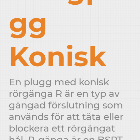
gg
Konisk
En plugg med konisk
rörgänga R är en typ av
gängad förslutning som
används för att täta eller
blockera ett rörgängat
hål. R-gänga är en BSPT-